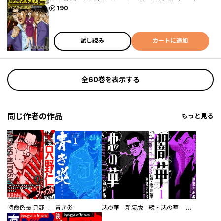
ポイント
190
試し読み
カートに追加
全60巻を表示する
同じ作者の作品
もっと見る
特命係長 只野仁ファイナル 愛蔵版
青き炎
悪の華 新装版
続・悪の華 闇華 新装版