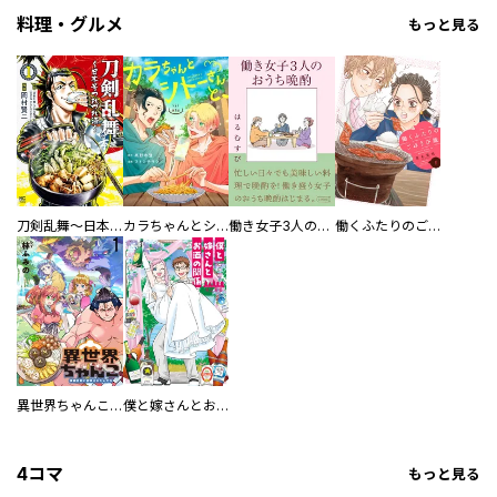
料理・グルメ
もっと見る
刀剣乱舞～日本号つれづれ酒～
カラちゃんとシトーさんと、 【分冊版】
働き女子3人のおうち晩酌
働くふたりのごほうび飯
異世界ちゃんこ～横綱目前に召喚されたんだが～ 【連載版】
僕と嫁さんとお酒の関係
4コマ
もっと見る