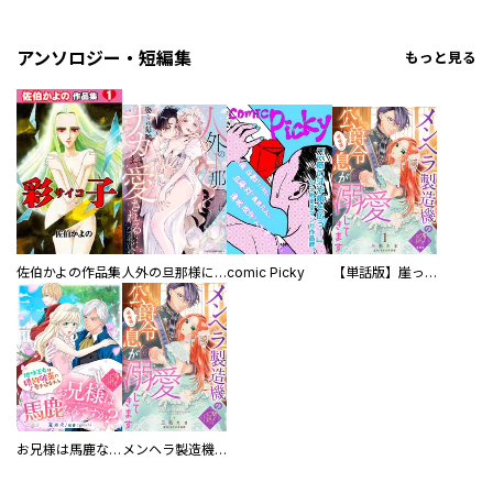
アンソロジー・短編集
もっと見る
佐伯かよの作品集
人外の旦那様に娶られ毎晩ナカまで愛される…。アンソロジー
comic Picky
【単話版】崖っぷち令嬢ですが、意地と策略で幸せになります！シリーズ
お兄様は馬鹿なんですか？～地味王女は婚約破棄に巻き込まれる～
メンヘラ製造機の公爵令息（過保護）が溺愛してきます