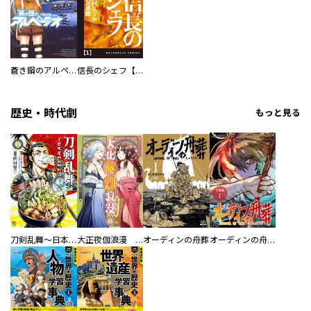
蒼き鋼のアルペジオ
信長のシェフ【単話版】
歴史・時代劇
もっと見る
刀剣乱舞～日本号つれづれ酒～
大正夜伽浪漫 －金曜日の花嫁—
オーディンの舟葬
オーディンの舟葬 分冊版