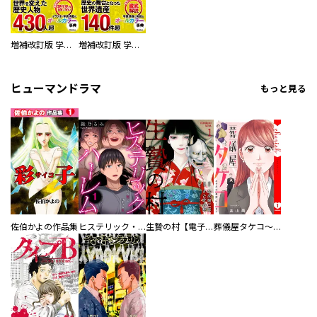
増補改訂版 学研まんが NEW世界の歴史 別巻 人物学習事典
増補改訂版 学研まんが NEW世界の歴史 別巻 世界遺産学習事典
ヒューマンドラマ
もっと見る
佐伯かよの作品集
ヒステリック・ハーレム～搾られる男と堕ちる女～【電子単行本版】
生贄の村【電子単行本版】
葬儀屋タケコ～あなたの最期、叶えます【電子単行本版】