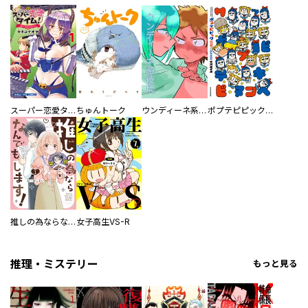
スーパー恋愛タイム！～現場でドＳな彼女は自宅でデレる～
ちゅんトーク
ウンディーネ系彼氏
ポプテピピック SEASON EIGHT
推しの為ならなんでもします！
女子高生VS-R
推理・ミステリー
もっと見る