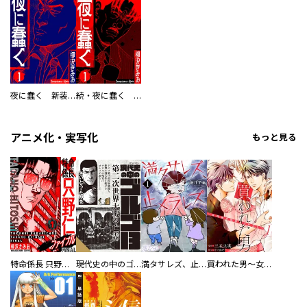
夜に蠢く 新装版
続・夜に蠢く 新装版
アニメ化・実写化
もっと見る
特命係長 只野仁ファイナル 愛蔵版
現代史の中のゴルゴ13
満タサレズ、止メラレズ
買われた男～女性限定快感セラピスト～【描き下ろしおまけ付き特装版】