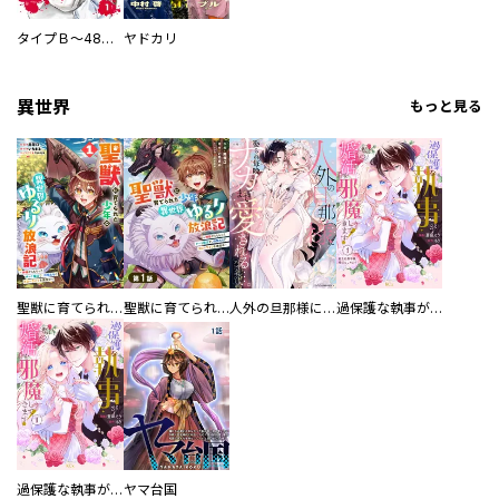
タイプＢ～48時間後、致死率100％～【単話】
ヤドカリ
異世界
もっと見る
聖獣に育てられた少年の異世界ゆるり放浪記～神様からもらったチート魔法で、仲間たちとスローライフを満喫中～
聖獣に育てられた少年の異世界ゆるり放浪記～神様からもらったチート魔法で、仲間たちとスローライフを満喫中～【分冊版】
人外の旦那様に娶られ毎晩ナカまで愛される…。アンソロジー
過保護な執事が私の婚活を邪魔してきます！ 分冊版
過保護な執事が私の婚活を邪魔してきます！
ヤマ台国