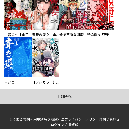
生贄の村【電子単行本版】
復讐の魔女【電子単行本版】
優柔不断な閻魔さま
特命係長 只野仁ファイナル 愛蔵版
青き炎
【フルカラー】さよなら、私の大好きな１０００人のキミ。
TOPへ
よくある質問
利用規約
特定商取引法
プライバシーポリシー
お問い合わせ
ログイン
会員登録