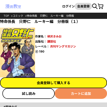
カート
検索
ログイン
会員登録
TOP
コミック
特命係長 只野仁 ルーキー編 分冊版
特命係長 只野仁 ルーキー編 分冊版（１）
作家名：
柳沢きみお
出版社：
講談社
レーベル：
月刊ヤングマガジン
ポイント
190
会員登録して購入する
試し読み
カートに追加
関連タグ