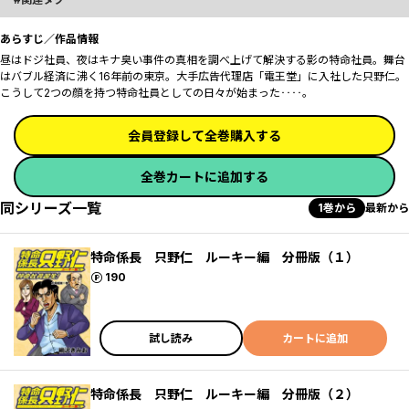
あらすじ／作品情報
昼はドジ社員、夜はキナ臭い事件の真相を調べ上げて解決する影の特命社員。舞台
はバブル経済に沸く16年前の東京。大手広告代理店「電王堂」に入社した只野仁。
こうして2つの顔を持つ特命社員としての日々が始まった‥‥。
会員登録して全巻購入する
全巻カートに追加する
同シリーズ一覧
1巻から
最新から
特命係長 只野仁 ルーキー編 分冊版（１）
ポイント
190
試し読み
カートに追加
特命係長 只野仁 ルーキー編 分冊版（２）