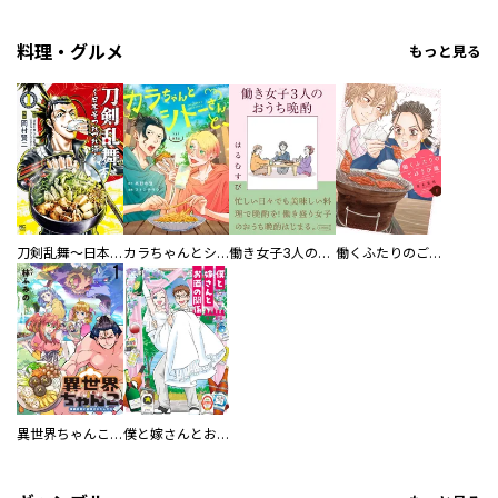
料理・グルメ
もっと見る
刀剣乱舞～日本号つれづれ酒～
カラちゃんとシトーさんと、 【分冊版】
働き女子3人のおうち晩酌
働くふたりのごほうび飯
異世界ちゃんこ～横綱目前に召喚されたんだが～ 【連載版】
僕と嫁さんとお酒の関係