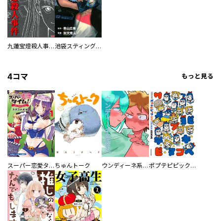
九蓮宝燈殺人事件
池袋スティングレイ
4コマ
もっと見る
スーパー恋愛タイム！～現場でドＳな彼女は自宅でデレる～
ちゅんトーク
ウンディーネ系彼氏
ポプテピピック SEASON EIGHT