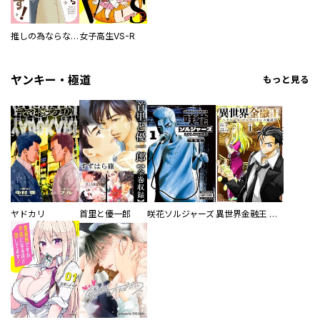
推しの為ならなんでもします！
女子高生VS-R
ヤンキー・極道
もっと見る
ヤドカリ
首里と優一郎
咲花ソルジャーズ
異世界金融王 ～クローネ・ゴルディオンの覇道～