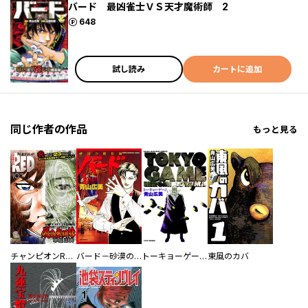
バード 最凶雀士ＶＳ天才魔術師 2
ポイント
648
試し読み
カートに追加
同じ作者の作品
もっと見る
チャンピオンRED
バード－砂漠の勝負師
トーキョーゲーム
東風のカバ