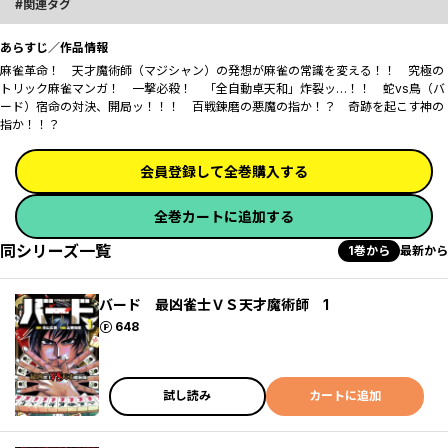
関連タグ
あらすじ／作品情報
麻雀革命！ 天才魔術師（マジシャン）の発想が麻雀の常識を変える！！ 究極の
トリック麻雀マンガ！ 一撃必殺！ 「全自動卓天和」炸裂ッ…！！ 蛇vs鳥（バ
ード）宿命の対決、開局ッ！！！ 百戦錬磨の悪魔の指か！？ 奇跡を起こす神の
指か！！？
会員登録して全巻購入する
全巻カートに追加する
同シリーズ一覧
1巻から
最新から
バード 最凶雀士ＶＳ天才魔術師 1
ポイント
648
試し読み
カートに追加