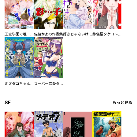
王立学園で唯一魔法が使えない庶民仲間のはずですよね～実は王子様で私を溺愛しているなんて告白はやめてください～
佐伯かよの作品集
好きじゃないけど、抱いてください【電子単行本版／特典おまけ付き】
葬儀屋タケコ～あなたの最期、叶えます【電子単行本版】
ミズダコちゃんからは逃げられない！
スーパー恋愛タイム！～現場でドＳな彼女は自宅でデレる～
SF
もっと見る