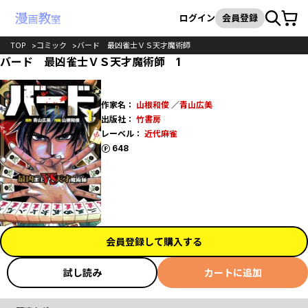
カート
検索
ログイン
会員登録
TOP
コミック
バード 最凶雀士ＶＳ天才魔術師
バード 最凶雀士ＶＳ天才魔術師 1
作家名：
山根和俊
／
青山広美
出版社：
竹書房
レーベル：
近代麻雀
ポイント
648
会員登録して購入する
試し読み
カートに追加