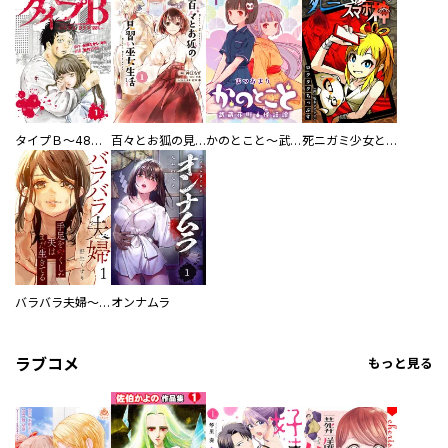
タイプＢ～48時間後、致死率100％～【単話】
百々とお狐の見習い巫女生活【単行本版】
かのとこと～武蔵花町怪話譚～ 【連載版】
死ニガミ少女とスマホ神
バラバラ夫婦～手足をなくした夫はまだ生きてる
オンナムラ
ラブコメ
もっと見る