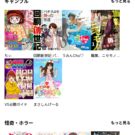
ギャンブル
もっと見る
ちぃ
回胴創世記 パチスロを創った男達
うみんChu♡
職業、ニセモノ～あなたに偽は見抜けない【電子単行本版】
VS必勝ガイド
まさしんげ～る
怪奇・ホラー
もっと見る