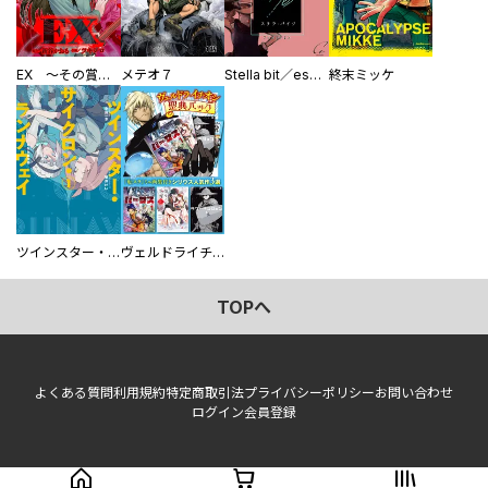
EX ～その賞金稼ぎは、世界の出口を探す～【単行本版】
メテオ７
Stella bit／es【単話版】
終末ミッケ
ツインスター・サイクロン・ランナウェイ
ヴェルドライチオシ聖典パック 『転スラ』ミニ画集付き シリウス人気作３選
TOPへ
よくある質問
利用規約
特定商取引法
プライバシーポリシー
お問い合わせ
ログイン
会員登録