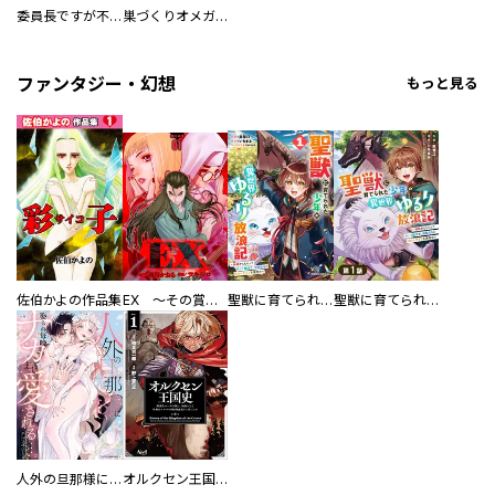
委員長ですが不良になるほど恋してます！
巣づくりオメガバース
ファンタジー・幻想
もっと見る
佐伯かよの作品集
EX ～その賞金稼ぎは、世界の出口を探す～【単行本版】
聖獣に育てられた少年の異世界ゆるり放浪記～神様からもらったチート魔法で、仲間たちとスローライフを満喫中～
聖獣に育てられた少年の異世界ゆるり放浪記～神様からもらったチート魔法で、仲間たちとスローライフを満喫中～【分冊版】
人外の旦那様に娶られ毎晩ナカまで愛される…。アンソロジー
オルクセン王国史