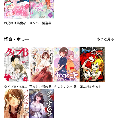
お兄様は馬鹿なんですか？～地味王女は婚約破棄に巻き込まれる～
メンヘラ製造機の公爵令息（過保護）が溺愛してきます
怪奇・ホラー
もっと見る
タイプＢ～48時間後、致死率100％～【単話】
百々とお狐の見習い巫女生活【単行本版】
かのとこと～武蔵花町怪話譚～ 【連載版】
死ニガミ少女とスマホ神