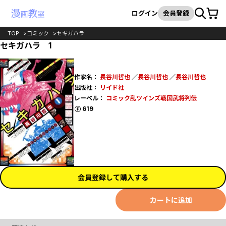
カート
検索
ログイン
会員登録
TOP
コミック
セキガハラ
セキガハラ 1
作家名：
長谷川哲也
／
長谷川哲也
／
長谷川哲也
出版社：
リイド社
レーベル：
コミック乱ツインズ戦国武将列伝
ポイント
619
会員登録して購入する
カートに追加