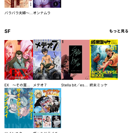
バラバラ夫婦～手足をなくした夫はまだ生きてる
オンナムラ
SF
もっと見る
EX ～その賞金稼ぎは、世界の出口を探す～【単行本版】
メテオ７
Stella bit／es【単話版】
終末ミッケ