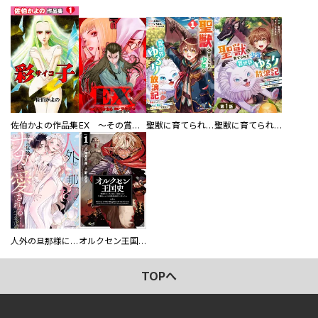
佐伯かよの作品集
EX ～その賞金稼ぎは、世界の出口を探す～【単行本版】
聖獣に育てられた少年の異世界ゆるり放浪記～神様からもらったチート魔法で、仲間たちとスローライフを満喫中～
聖獣に育てられた少年の異世界ゆるり放浪記～神様からもらったチート魔法で、仲間たちとスローライフを満喫中～【分冊版】
人外の旦那様に娶られ毎晩ナカまで愛される…。アンソロジー
オルクセン王国史
TOPへ