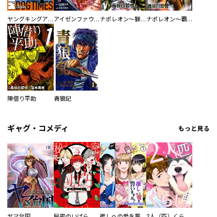
ヤングキングアワーズ
アイゼンファウスト 天保忍者伝
ナポレオン～獅子の時代
ナポレオン～覇道進撃～
陣借り平助
青狼記
ギャグ・コメディ
もっと見る
ヤマ台国
秘密のいばら
推しへの愛を誓いますか？～アラサー女子、推しは逃げぬが人生逃げる～
2人（匹）くらし。