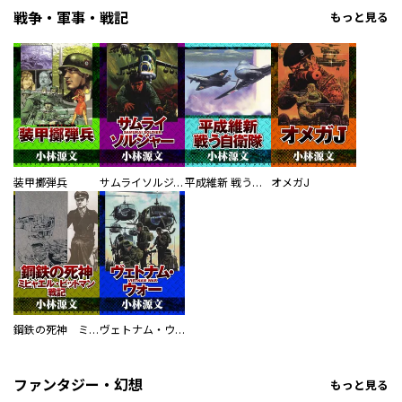
戦争・軍事・戦記
もっと見る
装甲擲弾兵
サムライソルジャー SAMURAI SOLDIER
平成維新 戦う自衛隊
オメガJ
鋼鉄の死神 ミヒャエル・ビットマン戦記
ヴェトナム・ウォー VIETNAM WAR
ファンタジー・幻想
もっと見る