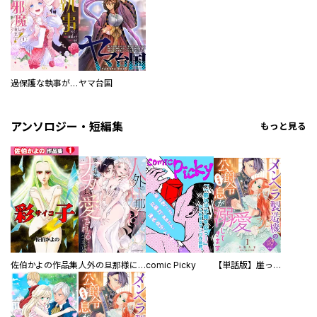
過保護な執事が私の婚活を邪魔してきます！
ヤマ台国
アンソロジー・短編集
もっと見る
佐伯かよの作品集
人外の旦那様に娶られ毎晩ナカまで愛される…。アンソロジー
comic Picky
【単話版】崖っぷち令嬢ですが、意地と策略で幸せになります！シリーズ