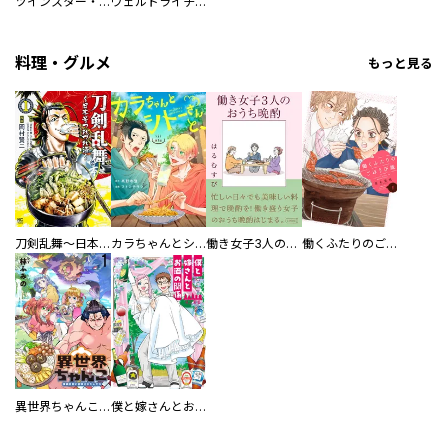
ツインスター・サイクロン・ランナウェイ
ヴェルドライチオシ聖典パック 『転スラ』ミニ画集付き シリウス人気作３選
料理・グルメ
もっと見る
刀剣乱舞～日本号つれづれ酒～
カラちゃんとシトーさんと、 【分冊版】
働き女子3人のおうち晩酌
働くふたりのごほうび飯
異世界ちゃんこ～横綱目前に召喚されたんだが～ 【連載版】
僕と嫁さんとお酒の関係