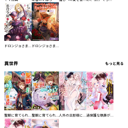
ドロンジョさまは転生しても悪役令嬢のままだった
ドロンジョさまは転生しても悪役令嬢のままだった【分冊版】
異世界
もっと見る
聖獣に育てられた少年の異世界ゆるり放浪記～神様からもらったチート魔法で、仲間たちとスローライフを満喫中～
聖獣に育てられた少年の異世界ゆるり放浪記～神様からもらったチート魔法で、仲間たちとスローライフを満喫中～【分冊版】
人外の旦那様に娶られ毎晩ナカまで愛される…。アンソロジー
過保護な執事が私の婚活を邪魔してきます！ 分冊版