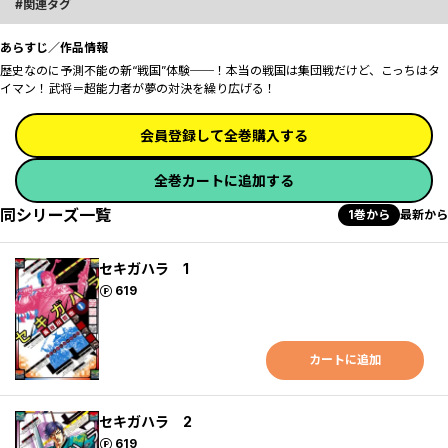
関連タグ
あらすじ／作品情報
歴史なのに予測不能の新“戦国”体験──！本当の戦国は集団戦だけど、こっちはタ
イマン！武将＝超能力者が夢の対決を繰り広げる！
会員登録して全巻購入する
全巻カートに追加する
同シリーズ一覧
1巻から
最新から
セキガハラ 1
ポイント
619
カートに追加
セキガハラ 2
ポイント
619