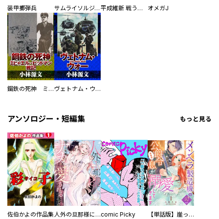
装甲擲弾兵
サムライソルジャー SAMURAI SOLDIER
平成維新 戦う自衛隊
オメガJ
鋼鉄の死神 ミヒャエル・ビットマン戦記
ヴェトナム・ウォー VIETNAM WAR
アンソロジー・短編集
もっと見る
佐伯かよの作品集
人外の旦那様に娶られ毎晩ナカまで愛される…。アンソロジー
comic Picky
【単話版】崖っぷち令嬢ですが、意地と策略で幸せになります！シリーズ