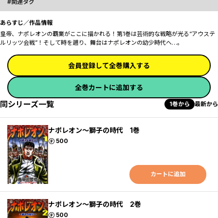
関連タグ
あらすじ／作品情報
皇帝、ナポレオンの覇業がここに描かれる！第1巻は芸術的な戦略が光る“アウステ
ルリッツ会戦”！そして時を遡り、舞台はナポレオンの幼少時代へ…。
会員登録して全巻購入する
全巻カートに追加する
同シリーズ一覧
1巻から
最新から
ナポレオン～獅子の時代 1巻
ポイント
500
カートに追加
ナポレオン～獅子の時代 2巻
ポイント
500