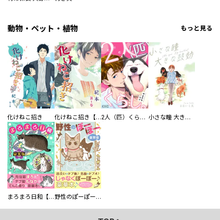
動物・ペット・植物
もっと見る
化けねこ招き
化けねこ招き【描きおろし付合冊版】
2人（匹）くらし。
小さな瞳 大きな鼓動
まろまろ日和【豪華版】
野性のぽーぽー【豪華版】