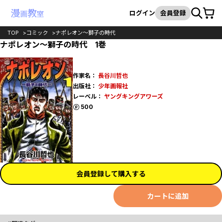
カート
検索
ログイン
会員登録
TOP
コミック
ナポレオン～獅子の時代
ナポレオン～獅子の時代 1巻
作家名：
長谷川哲也
出版社：
少年画報社
レーベル：
ヤングキングアワーズ
ポイント
500
会員登録して購入する
カートに追加