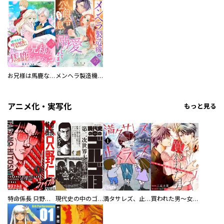
お兄様は馬鹿なんですか？～地味王女は婚約破棄に巻き込まれる～
メンヘラ製造機の公爵令息（過保護）が溺愛してきます
アニメ化・実写化
もっと見る
特命係長 只野仁ファイナル 愛蔵版
現代史の中のゴルゴ13
満タサレズ、止メラレズ
買われた男～女性限定快感セラピスト～【描き下ろしおまけ付き特装版】