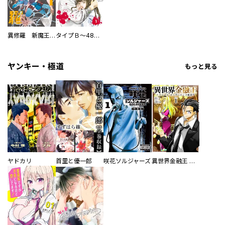
異修羅 新魔王戦争
タイプＢ～48時間後、致死率100％～【単話】
ヤンキー・極道
もっと見る
ヤドカリ
首里と優一郎
咲花ソルジャーズ
異世界金融王 ～クローネ・ゴルディオンの覇道～