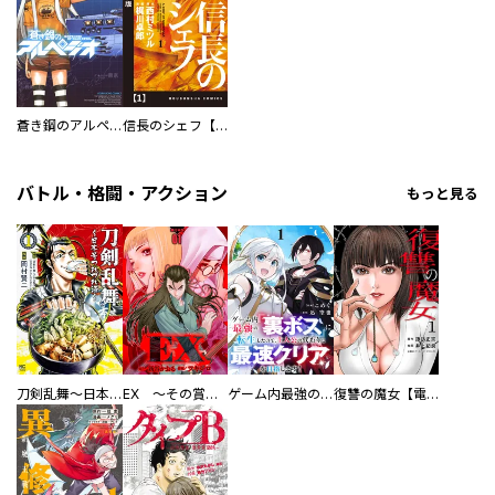
蒼き鋼のアルペジオ
信長のシェフ【単話版】
バトル・格闘・アクション
もっと見る
刀剣乱舞～日本号つれづれ酒～
EX ～その賞金稼ぎは、世界の出口を探す～【単行本版】
ゲーム内最強の『裏ボス』に転生したので、主人公の代わりに最速クリアを目指します！【電子単行本版】
復讐の魔女【電子単行本版】