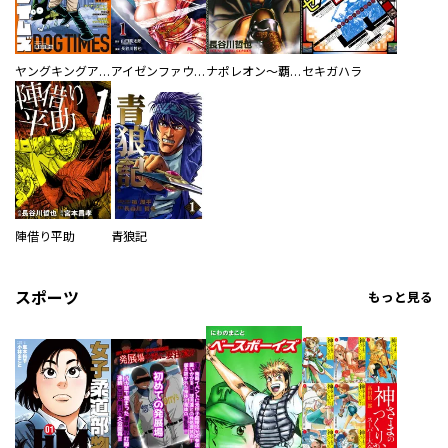
ヤングキングアワーズ
アイゼンファウスト 天保忍者伝
ナポレオン～覇道進撃～
セキガハラ
陣借り平助
青狼記
スポーツ
もっと見る