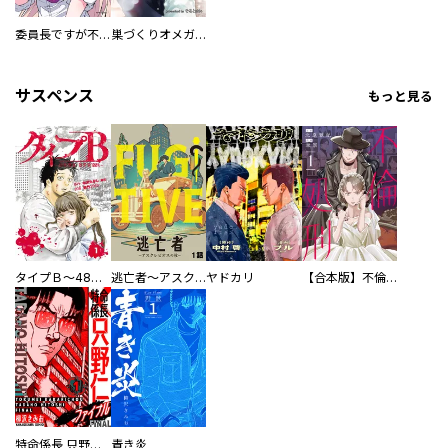
委員長ですが不良になるほど恋してます！
巣づくりオメガバース
サスペンス
もっと見る
タイプＢ～48時間後、致死率100％～【単話】
逃亡者～アスクレピオスの杖～
ヤドカリ
【合本版】不倫処刑
特命係長 只野仁ファイナル 愛蔵版
青き炎