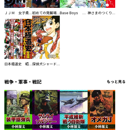
ＪＪＭ 女子柔道部物語 社会人編
初めての発展場 【白抜き修正版】
Base Boys 新装版
神さまのつくりかた。スーパー大合本
日本極道史 昭和編 スーパー大合本
探偵犬シャードック（新装版）
戦争・軍事・戦記
もっと見る