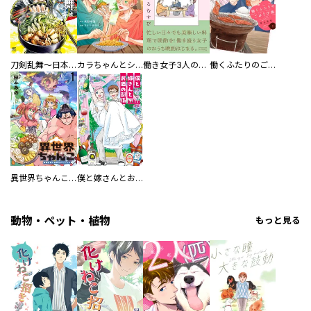
刀剣乱舞～日本号つれづれ酒～
カラちゃんとシトーさんと、 【分冊版】
働き女子3人のおうち晩酌
働くふたりのごほうび飯
異世界ちゃんこ～横綱目前に召喚されたんだが～ 【連載版】
僕と嫁さんとお酒の関係
動物・ペット・植物
もっと見る