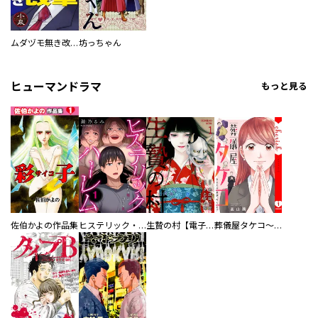
ムダヅモ無き改革
坊っちゃん
ヒューマンドラマ
もっと見る
佐伯かよの作品集
ヒステリック・ハーレム～搾られる男と堕ちる女～【電子単行本版】
生贄の村【電子単行本版】
葬儀屋タケコ～あなたの最期、叶えます【電子単行本版】