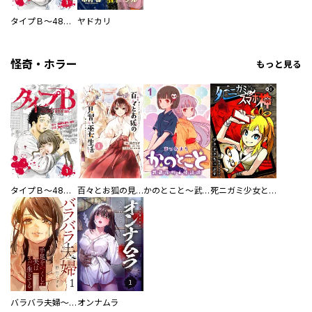
タイプＢ～48時間後、致死率100％～【単話】
ヤドカリ
怪奇・ホラー
もっと見る
タイプＢ～48時間後、致死率100％～【単話】
百々とお狐の見習い巫女生活【単行本版】
かのとこと～武蔵花町怪話譚～ 【連載版】
死ニガミ少女とスマホ神
バラバラ夫婦～手足をなくした夫はまだ生きてる
オンナムラ