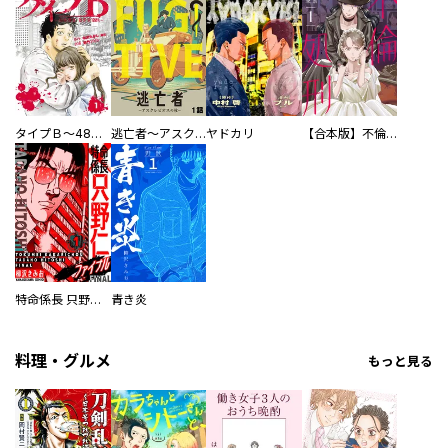
タイプＢ～48時間後、致死率100％～【単話】
逃亡者～アスクレピオスの杖～
ヤドカリ
【合本版】不倫処刑
特命係長 只野仁ファイナル 愛蔵版
青き炎
料理・グルメ
もっと見る