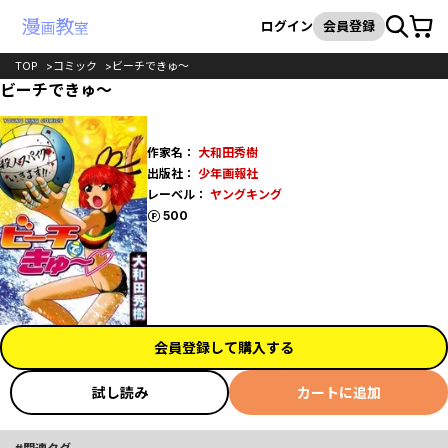
カート
検索
ログイン
会員登録
TOP
コミック
ビーチできゅ～
ビーチできゅ～
作家名：
大和田秀樹
出版社：
少年画報社
レーベル：
ヤングキング
ポイント
500
会員登録して購入する
試し読み
カートに追加