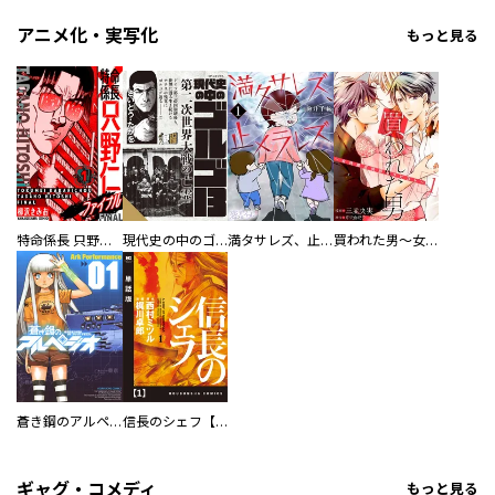
アニメ化・実写化
もっと見る
特命係長 只野仁ファイナル 愛蔵版
現代史の中のゴルゴ13
満タサレズ、止メラレズ
買われた男～女性限定快感セラピスト～【描き下ろしおまけ付き特装版】
蒼き鋼のアルペジオ
信長のシェフ【単話版】
ギャグ・コメディ
もっと見る