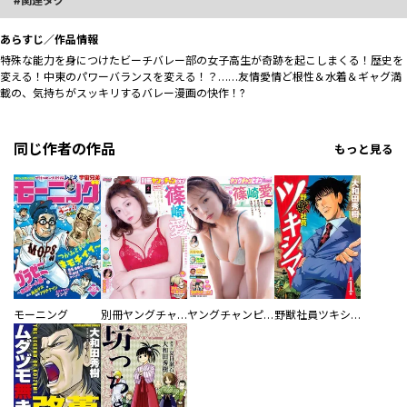
関連タグ
あらすじ／作品情報
特殊な能力を身につけたビーチバレー部の女子高生が奇跡を起こしまくる！歴史を
変える！中東のパワーバランスを変える！？……友情愛情ど根性＆水着＆ギャグ満
載の、気持ちがスッキリするバレー漫画の快作！?
同じ作者の作品
もっと見る
モーニング
別冊ヤングチャンピオン
ヤングチャンピオン
野獣社員ツキシマ