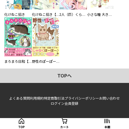
化けねこ招き
化けねこ招き【描きおろし付合冊版】
2人（匹）くらし。
小さな瞳 大きな鼓動
まろまろ日和【豪華版】
野性のぽーぽー【豪華版】
TOPへ
よくある質問
利用規約
特定商取引法
プライバシーポリシー
お問い合わせ
ログイン
会員登録
TOP
カート
本棚