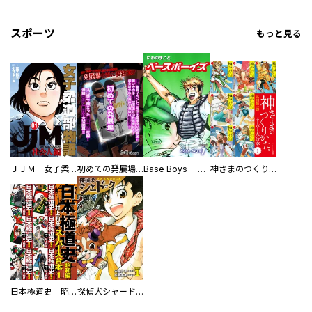
スポーツ
もっと見る
ＪＪＭ 女子柔道部物語 社会人編
初めての発展場 【白抜き修正版】
Base Boys 新装版
神さまのつくりかた。スーパー大合本
日本極道史 昭和編 スーパー大合本
探偵犬シャードック（新装版）