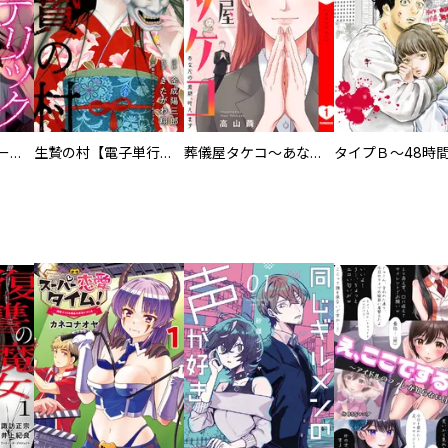
ヒステリック・ハーレム～搾られる男と堕ちる女～【電子単行本版】
生贄の村【電子単行本版】
葬儀屋タケコ～あなたの最期、叶えます【電子単行本版】