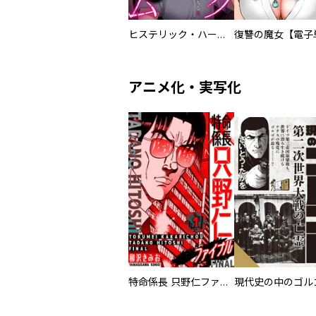
ヒステリック・ハーレム～搾られる男と堕ちる女～【電子単行本版】
アニメ化・実写化
特命係長 只野仁ファイナル 愛蔵版
現代史の中のゴルゴ