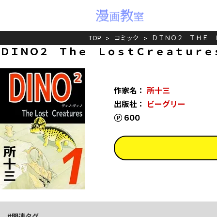
TOP
コミック
ＤＩＮＯ２ ＴＨＥ 
ＤＩＮＯ２ Ｔｈｅ ＬｏｓｔＣｒｅａｔｕｒｅｓ
作家名：
所十三
出版社：
ビーグリー
ポイント
600
関連タグ