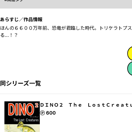
あらすじ／作品情報
ほんの６６００万年前、恐竜が君臨した時代。トリケラトプス
る…！？
同シリーズ一覧
ＤＩＮＯ２ Ｔｈｅ ＬｏｓｔＣｒｅａｔｕ
ポイント
600