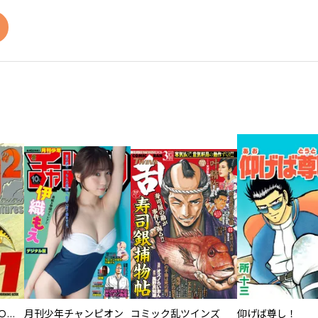
ＤＩＮＯ ＤＩＮＯ Ｔｈｅ Ｌｏｓｔ Ｃｒｅａｔｕｒｅｓ
月刊少年チャンピオン
コミック乱ツインズ
仰げば尊し！