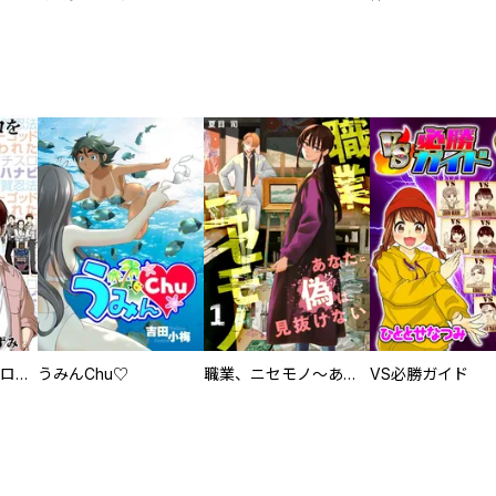
回胴創世記 パチスロを創った男達
うみんChu♡
職業、ニセモノ～あなたに偽は見抜けない【電子単行本版】
VS必勝ガイド