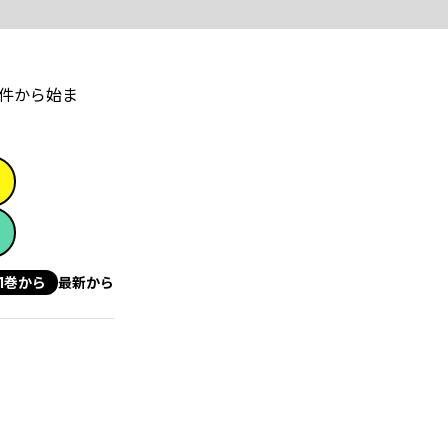
件から始ま
1巻から
最新から