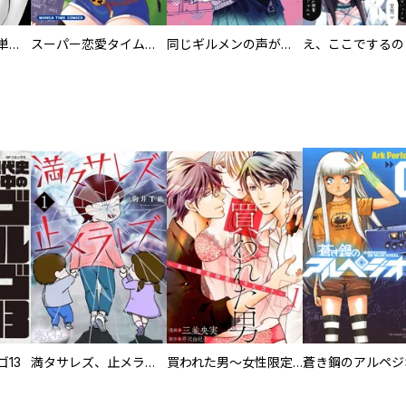
復讐の魔女【電子単行本版】
スーパー恋愛タイム！～現場でドＳな彼女は自宅でデレる～
同じギルメンの声が好き
13
満タサレズ、止メラレズ
買われた男～女性限定快感セラピスト～【描き下ろしおまけ付き特装版】
蒼き鋼のアルペジ