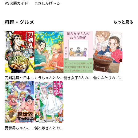
VS必勝ガイド
まさしんげ～る
料理・グルメ
もっと見る
刀剣乱舞～日本号つれづれ酒～
カラちゃんとシトーさんと、 【分冊版】
働き女子3人のおうち晩酌
働くふたりのごほうび飯
異世界ちゃんこ～横綱目前に召喚されたんだが～ 【連載版】
僕と嫁さんとお酒の関係