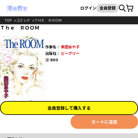
カート
検索
ログイン
会員登録
TOP
コミック
ＴＨＥ ＲＯＯＭ
Ｔｈｅ ＲＯＯＭ
作家名：
柴田あや子
出版社：
ビーグリー
ポイント
600
会員登録して購入する
カートに追加