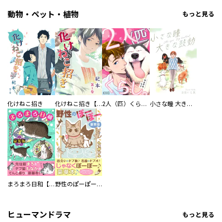
動物・ペット・植物
もっと見る
化けねこ招き
化けねこ招き【描きおろし付合冊版】
2人（匹）くらし。
小さな瞳 大きな鼓動
まろまろ日和【豪華版】
野性のぽーぽー【豪華版】
ヒューマンドラマ
もっと見る