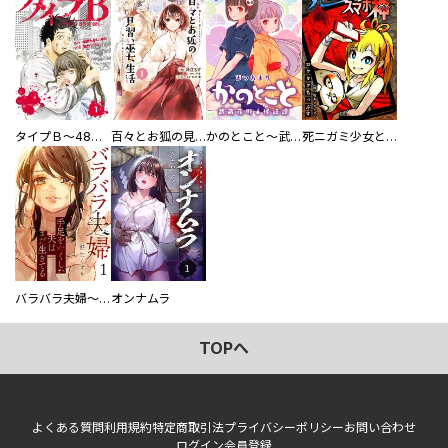
タイプＢ～48時間後、致死率100％～【単話】
百々とお狐の見習い巫女生活【単行本版】
かのとこと～武蔵花町怪話譚～ 【連載版】
死ニガミ少女とスマホ神
バラバラ夫婦～手足をなくした夫はまだ生きてる
オンナムラ
TOPへ
よくある質問
利用規約
特定商取引法
プライバシーポリシー
お問い合わせ
ログイン
会員登録