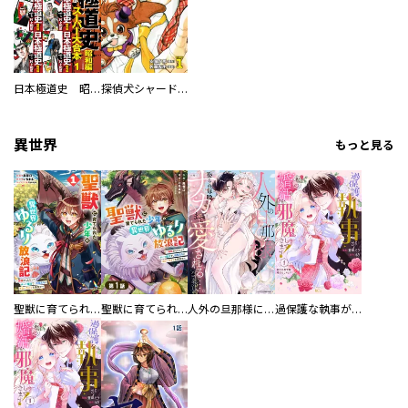
日本極道史 昭和編 スーパー大合本
探偵犬シャードック（新装版）
異世界
もっと見る
聖獣に育てられた少年の異世界ゆるり放浪記～神様からもらったチート魔法で、仲間たちとスローライフを満喫中～
聖獣に育てられた少年の異世界ゆるり放浪記～神様からもらったチート魔法で、仲間たちとスローライフを満喫中～【分冊版】
人外の旦那様に娶られ毎晩ナカまで愛される…。アンソロジー
過保護な執事が私の婚活を邪魔してきます！ 分冊版