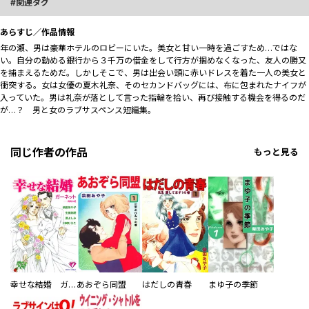
関連タグ
あらすじ／作品情報
年の瀬、男は豪華ホテルのロビーにいた。美女と甘い一時を過ごすため…ではな
い。自分の勤める銀行から３千万の借金をして行方が掴めなくなった、友人の勝又
を捕まえるためだ。しかしそこで、男は出会い頭に赤いドレスを着た一人の美女と
衝突する。女は女優の夏木礼奈、そのセカンドバッグには、布に包まれたナイフが
入っていた。男は礼奈が落として言った指輪を拾い、再び接触する機会を得るのだ
が…？ 男と女のラブサスペンス短編集。
同じ作者の作品
もっと見る
幸せな結婚 ガーネット～真実の愛
あおぞら同盟
はだしの青春
まゆ子の季節