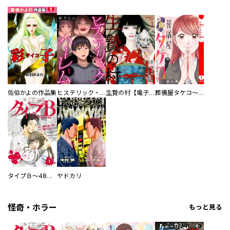
佐伯かよの作品集
ヒステリック・ハーレム～搾られる男と堕ちる女～【電子単行本版】
生贄の村【電子単行本版】
葬儀屋タケコ～あなたの最期、叶えます【電子単行本版】
タイプＢ～48時間後、致死率100％～【単話】
ヤドカリ
怪奇・ホラー
もっと見る