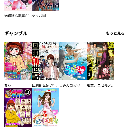
過保護な執事が私の婚活を邪魔してきます！
ヤマ台国
ギャンブル
もっと見る
ちぃ
回胴創世記 パチスロを創った男達
うみんChu♡
職業、ニセモノ～あなたに偽は見抜けない【電子単行本版】