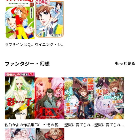
ラブサインはＱ！
ウイニング・シャトルをこの手に！
ファンタジー・幻想
もっと見る
佐伯かよの作品集
EX ～その賞金稼ぎは、世界の出口を探す～【単行本版】
聖獣に育てられた少年の異世界ゆるり放浪記～神様からもらったチート魔法で、仲間たちとスローライフを満喫中～
聖獣に育てられた少年の異世界ゆるり放浪記～神様からもらったチート魔法で、仲間たちとスローライフを満喫中～【分冊版】