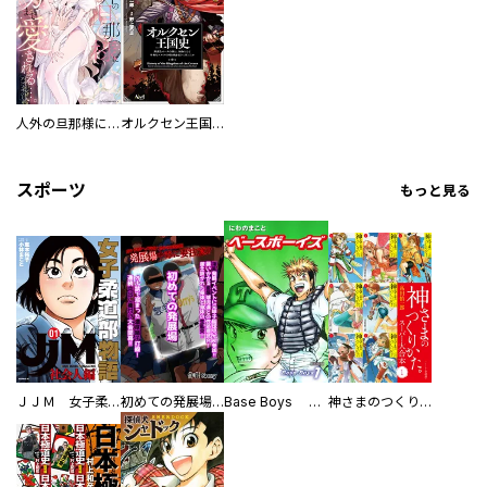
人外の旦那様に娶られ毎晩ナカまで愛される…。アンソロジー
オルクセン王国史
スポーツ
もっと見る
ＪＪＭ 女子柔道部物語 社会人編
初めての発展場 【白抜き修正版】
Base Boys 新装版
神さまのつくりかた。スーパー大合本