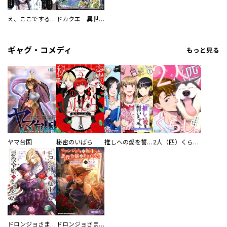
え、ここでするの？ アイドルのファンが知らない日常
ドカクエ 異世界ドカコッククエスト
ギャグ・コメディ
もっと見る
ヤマ台国
秘密のいばら
推しへの愛を誓いますか？～アラサー女子、推しは逃げぬが人生逃げる～
2人（匹）くらし。
ドロンジョさまは転生しても悪役令嬢のままだった
ドロンジョさまは転生しても悪役令嬢のままだった【分冊版】