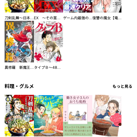
刀剣乱舞～日本号つれづれ酒～
EX ～その賞金稼ぎは、世界の出口を探す～【単行本版】
ゲーム内最強の『裏ボス』に転生したので、主人公の代わりに最速クリアを目指します！【電子単行本版】
復讐の魔女【電子単行本版】
異修羅 新魔王戦争
タイプＢ～48時間後、致死率100％～【単話】
料理・グルメ
もっと見る