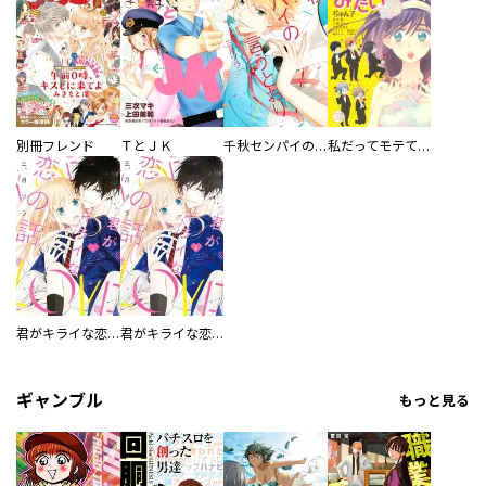
別冊フレンド
ＴとＪＫ
千秋センパイの言うとおり
私だってモテてみたい
君がキライな恋の話
君がキライな恋の話 分冊版
ギャンブル
もっと見る