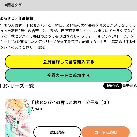
関連タグ
あらすじ／作品情報
学園の人気者・千秋センパイと一緒に、文化祭の実行委員を務めるハメになってし
まった高校2年生の杏奈。ところが、自信家でテキトー、おまけにチャラくて女好
きな千秋センパイに毎日のように振り回されちゃって――!? 「別フレNEXT」でアン
ケート1位を獲得した人気シリーズが電子書籍でも配信スタート!! 【第1話「千秋セ
ンパイの言うとおり」収録】
会員登録して全巻購入する
全巻カートに追加する
同シリーズ一覧
1巻から
最新から
千秋センパイの言うとおり 分冊版（１）
ポイント
140
試し読み
カートに追加