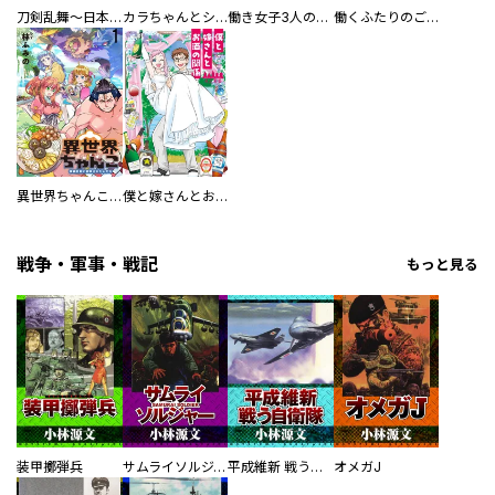
刀剣乱舞～日本号つれづれ酒～
カラちゃんとシトーさんと、 【分冊版】
働き女子3人のおうち晩酌
働くふたりのごほうび飯
異世界ちゃんこ～横綱目前に召喚されたんだが～ 【連載版】
僕と嫁さんとお酒の関係
戦争・軍事・戦記
もっと見る
装甲擲弾兵
サムライソルジャー SAMURAI SOLDIER
平成維新 戦う自衛隊
オメガJ