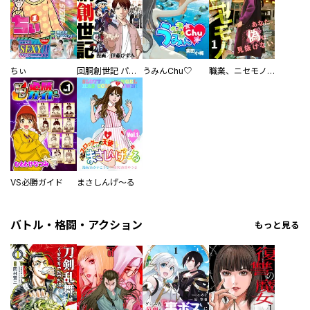
ちぃ
回胴創世記 パチスロを創った男達
うみんChu♡
職業、ニセモノ～あなたに偽は見抜けない【電子単行本版】
VS必勝ガイド
まさしんげ～る
バトル・格闘・アクション
もっと見る