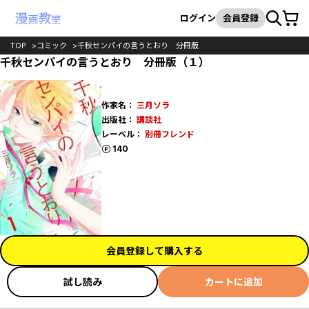
カート
検索
ログイン
会員登録
TOP
コミック
千秋センパイの言うとおり 分冊版
千秋センパイの言うとおり 分冊版（１）
作家名：
三月ソラ
出版社：
講談社
レーベル：
別冊フレンド
ポイント
140
会員登録して購入する
試し読み
カートに追加