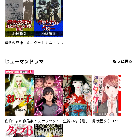
鋼鉄の死神 ミヒャエル・ビットマン戦記
ヴェトナム・ウォー VIETNAM WAR
ヒューマンドラマ
もっと見る
佐伯かよの作品集
ヒステリック・ハーレム～搾られる男と堕ちる女～【電子単行本版】
生贄の村【電子単行本版】
葬儀屋タケコ～あなたの最期、叶えます【電子単行本版】