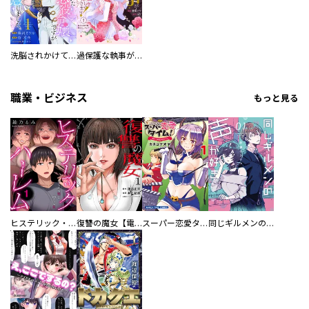
洗脳されかけていた悪役令嬢ですが家出を決意しました。【電子単行本版／特典おまけ付き】
過保護な執事が私の婚活を邪魔してきます！ 分冊版
職業・ビジネス
もっと見る
ヒステリック・ハーレム～搾られる男と堕ちる女～【電子単行本版】
復讐の魔女【電子単行本版】
スーパー恋愛タイム！～現場でドＳな彼女は自宅でデレる～
同じギルメンの声が好き