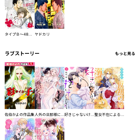
タイプＢ～48時間後、致死率100％～【単話】
ヤドカリ
ラブストーリー
もっと見る
佐伯かよの作品集
人外の旦那様に娶られ毎晩ナカまで愛される…。アンソロジー
好きじゃないけど、抱いてください【電子単行本版／特典おまけ付き】
聖女不在による仮初め婚なのに、不器用な王太子に溺愛されています【電子単行本版／特典おまけ付き】