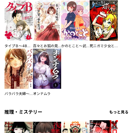
タイプＢ～48時間後、致死率100％～【単話】
百々とお狐の見習い巫女生活【単行本版】
かのとこと～武蔵花町怪話譚～ 【連載版】
死ニガミ少女とスマホ神
バラバラ夫婦～手足をなくした夫はまだ生きてる
オンナムラ
推理・ミステリー
もっと見る