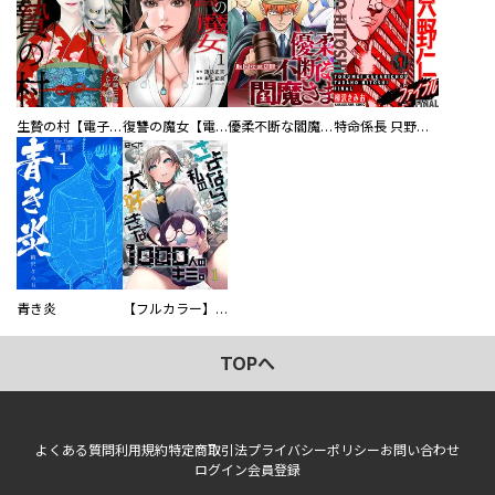
生贄の村【電子単行本版】
復讐の魔女【電子単行本版】
優柔不断な閻魔さま
特命係長 只野仁ファイナル 愛蔵版
青き炎
【フルカラー】さよなら、私の大好きな１０００人のキミ。
TOPへ
よくある質問
利用規約
特定商取引法
プライバシーポリシー
お問い合わせ
ログイン
会員登録