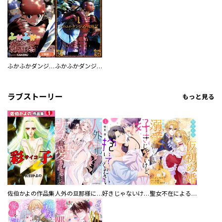
ふかふかダンジョン攻略記 ～俺の異世界転生冒険譚～【分冊版】
ふかふかダンジョン攻略記 ～俺の異世界転生冒険譚～
ラブストーリー
もっと見る
佐伯かよの作品集
人外の旦那様に娶られ毎晩ナカまで愛される…。アンソロジー
好きじゃないけど、抱いてください【電子単行本版／特典おまけ付き】
聖女不在による仮初め婚なのに、不器用な王太子に溺愛されています【電子単行本版／特典おまけ付き】