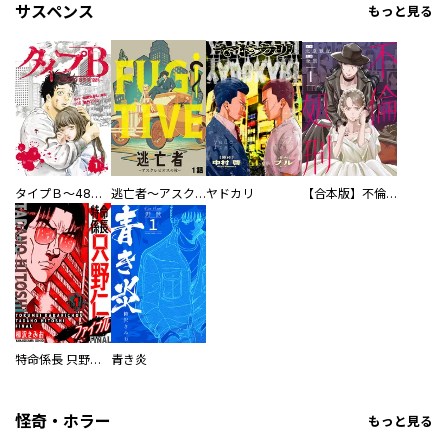
サスペンス
もっと見る
タイプＢ～48時間後、致死率100％～【単話】
逃亡者～アスクレピオスの杖～
ヤドカリ
【合本版】不倫処刑
特命係長 只野仁ファイナル 愛蔵版
青き炎
怪奇・ホラー
もっと見る