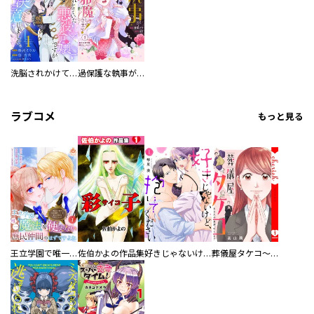
洗脳されかけていた悪役令嬢ですが家出を決意しました。【電子単行本版／特典おまけ付き】
過保護な執事が私の婚活を邪魔してきます！ 分冊版
ラブコメ
もっと見る
王立学園で唯一魔法が使えない庶民仲間のはずですよね～実は王子様で私を溺愛しているなんて告白はやめてください～
佐伯かよの作品集
好きじゃないけど、抱いてください【電子単行本版／特典おまけ付き】
葬儀屋タケコ～あなたの最期、叶えます【電子単行本版】