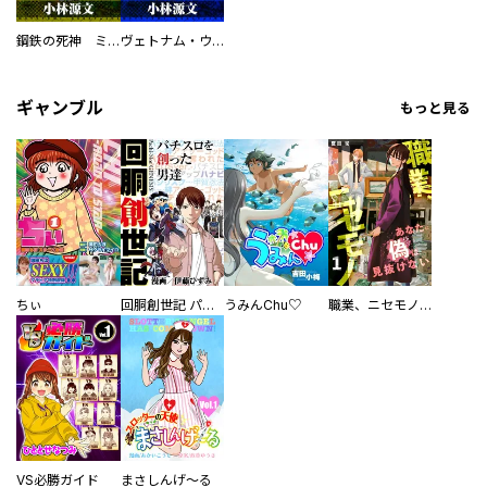
鋼鉄の死神 ミヒャエル・ビットマン戦記
ヴェトナム・ウォー VIETNAM WAR
ギャンブル
もっと見る
ちぃ
回胴創世記 パチスロを創った男達
うみんChu♡
職業、ニセモノ～あなたに偽は見抜けない【電子単行本版】
VS必勝ガイド
まさしんげ～る