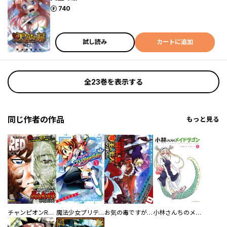
ポイント
740
試し読み
カートに追加
全23巻を表示する
同じ作者の作品
もっと見る
チャンピオンRED
魔法少女プリティ☆ベル
お気の毒ですが、冒険の書は魔王のモノになりました。
小林さんちのメイドラゴン 公式アンソロジー