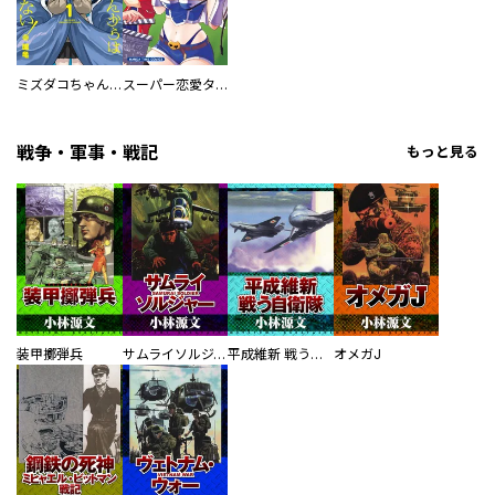
ミズダコちゃんからは逃げられない！
スーパー恋愛タイム！～現場でドＳな彼女は自宅でデレる～
戦争・軍事・戦記
もっと見る
装甲擲弾兵
サムライソルジャー SAMURAI SOLDIER
平成維新 戦う自衛隊
オメガJ