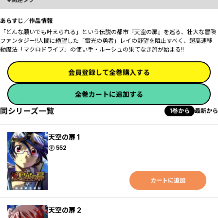
あらすじ／作品情報
「どんな願いでも叶えられる」という伝説の都市『天空の扉』を巡る、壮大な冒険
ファンタジー!!人間に絶望した「雷光の勇者」レイの野望を阻止すべく、超高速移
動魔法「マクロドライブ」の使い手・ルーシュの果てなき旅が始まる!!
会員登録して全巻購入する
全巻カートに追加する
同シリーズ一覧
1巻から
最新から
天空の扉 1
ポイント
552
カートに追加
天空の扉 2