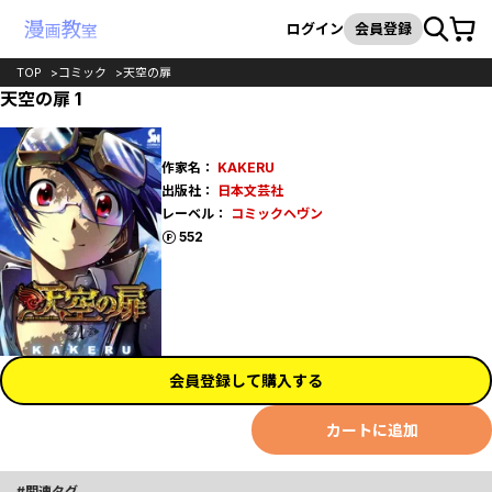
カート
検索
ログイン
会員登録
TOP
コミック
天空の扉
天空の扉 1
作家名：
KAKERU
出版社：
日本文芸社
レーベル：
コミックヘヴン
ポイント
552
会員登録して購入する
カートに追加
関連タグ